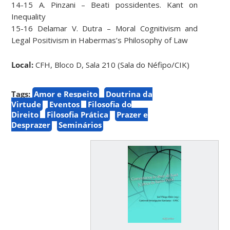
14-15 A. Pinzani – Beati possidentes. Kant on
Inequality
15-16 Delamar V. Dutra –
Moral Cognitivism and
Legal Positivism in Habermas’s Philosophy of Law
Local:
CFH, Bloco D, Sala 210 (Sala do Néfipo/CIK)
Tags:
Amor e Respeito
Doutrina da
Virtude
Eventos
Filosofia do
Direito
Filosofia Prática
Prazer e
Desprazer
Seminários