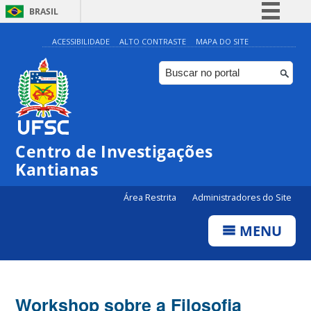
BRASIL
Simplifique!
ACESSIBILIDADE
ALTO CONTRASTE
MAPA DO SITE
Comunica BR
Participe
Acesso à informação
Legislação
Centro de Investigações
Canais
Kantianas
Área Restrita
Administradores do Site
MENU
Workshop sobre a Filosofia