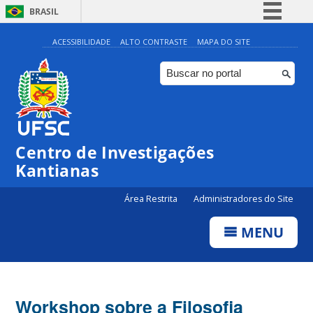
BRASIL
Simplifique!
ACESSIBILIDADE
ALTO CONTRASTE
MAPA DO SITE
Comunica BR
Participe
Acesso à informação
Legislação
Centro de Investigações
Canais
Kantianas
Área Restrita
Administradores do Site
MENU
Workshop sobre a Filosofia