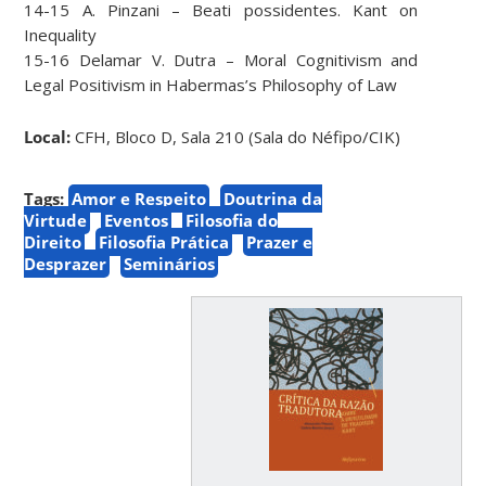
14-15 A. Pinzani – Beati possidentes. Kant on
Inequality
15-16 Delamar V. Dutra –
Moral Cognitivism and
Legal Positivism in Habermas’s Philosophy of Law
Local:
CFH, Bloco D, Sala 210 (Sala do Néfipo/CIK)
Tags:
Amor e Respeito
Doutrina da
Virtude
Eventos
Filosofia do
Direito
Filosofia Prática
Prazer e
Desprazer
Seminários